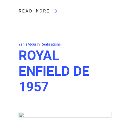
READ MORE
YanisAtoui
In
Réalisations
ROYAL
ENFIELD DE
1957