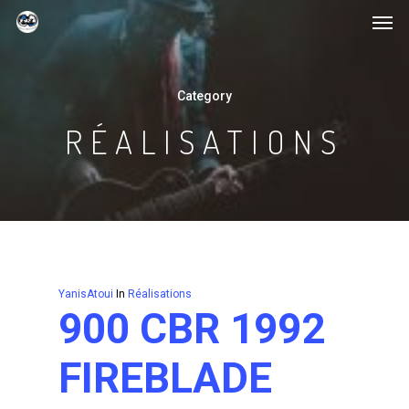
Category
RÉALISATIONS
YanisAtoui
In
Réalisations
900 CBR 1992
FIREBLADE